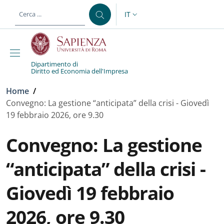
Salta al contenuto principale
Skip to footer content
IT
SELETTORE LINGUA: CURREN
Dipartimento di
Diritto ed Economia dell'Impresa
Briciole di pane
Home
/
Convegno: La gestione “anticipata” della crisi - Giovedì
19 febbraio 2026, ore 9.30
Convegno: La gestione
“anticipata” della crisi -
Giovedì 19 febbraio
2026, ore 9.30