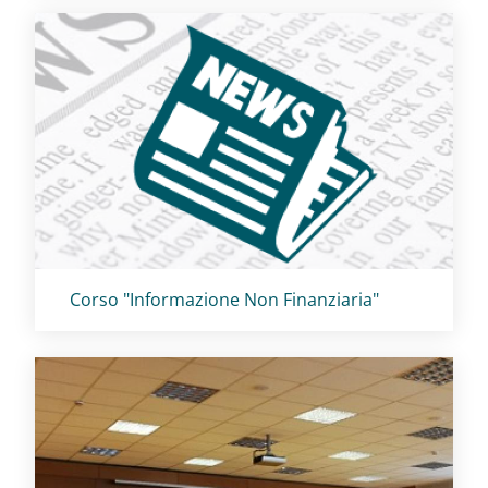
Titolo card
:
Corso "Informazione Non Finanziaria"