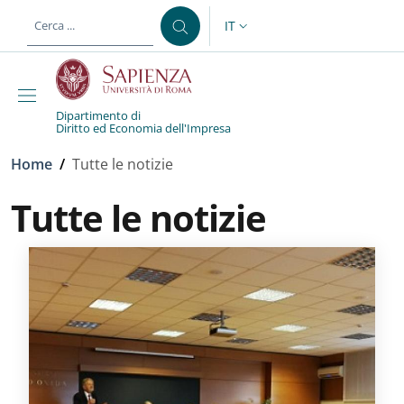
Salta al contenuto principale
Skip to footer content
IT
SELETTORE LINGUA: CURREN
Dipartimento di
Diritto ed Economia dell'Impresa
Briciole di pane
Home
/
Tutte le notizie
Tutte le notizie