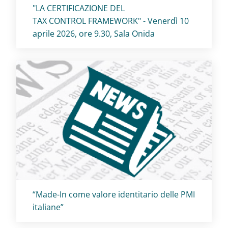
Titolo card
:
"LA CERTIFICAZIONE DEL
TAX CONTROL FRAMEWORK" - Venerdì 10
aprile 2026, ore 9.30, Sala Onida
Titolo card
:
“Made-In come valore identitario delle PMI
italiane”