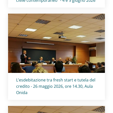
civile contemporaneo" - 4 e 5 giugno 2026
Titolo card
:
L’esdebitazione tra fresh start e tutela del
credito - 26 maggio 2026, ore 14.30, Aula
Onida