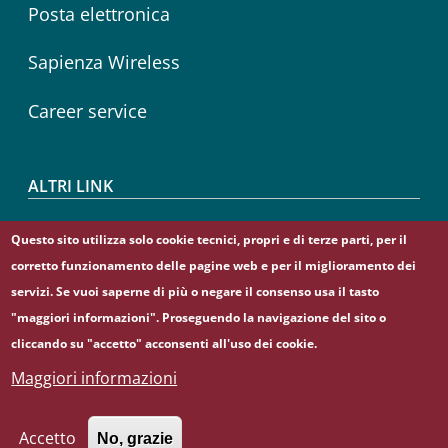
Posta elettronica
Sapienza Wireless
Career service
ALTRI LINK
CIAO
Questo sito utilizza solo cookie tecnici, propri e di terze parti, per il
corretto funzionamento delle pagine web e per il miglioramento dei
Sapienza Store
servizi. Se vuoi saperne di più o negare il consenso usa il tasto
"maggiori informazioni". Proseguendo la navigazione del sito o
cliccando su "accetto" acconsenti all'uso dei cookie.
Maggiori informazioni
© Sapienza Università di Roma - Piazzale Aldo Moro 5,
00185 Roma - (+39) 06 49911 - C.F.: 80209930587 - P. Iva:
02133771002
Accetto
No, grazie