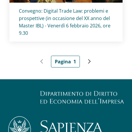
Titolo card
:
Convegno: Digital Trade Law: problemi e
prospettive (in occasione del XX anno del
Master IBL) - Venerdì 6 febbraio 2026, ore
9.30
Paginazione
Pagina
1
Pagina precedente
Pagina attuale
Pagina successiva