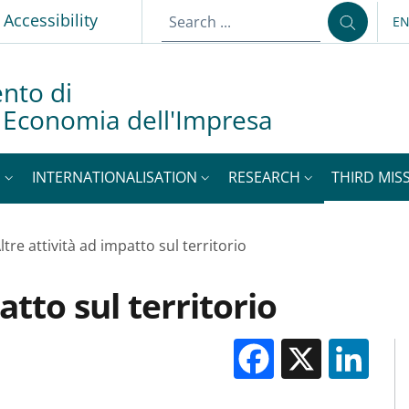
p
Accessibility
E
LA
nto di
d Economia dell'Impresa
S
INTERNATIONALISATION
RESEARCH
THIRD MISS
ltre attività ad impatto sul territorio
atto sul territorio
Facebook
X
Li
M