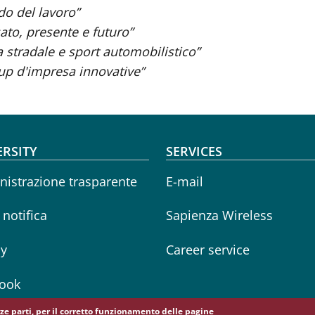
do del lavoro”
sato, presente e futuro”
a stradale e sport automobilistico”
 up d'impresa innovative”
oter menu
ERSITY
SERVICES
istrazione trasparente
E-mail
i notifica
Sapienza Wireless
cy
Career service
ook
erze parti, per il corretto funzionamento delle pagine