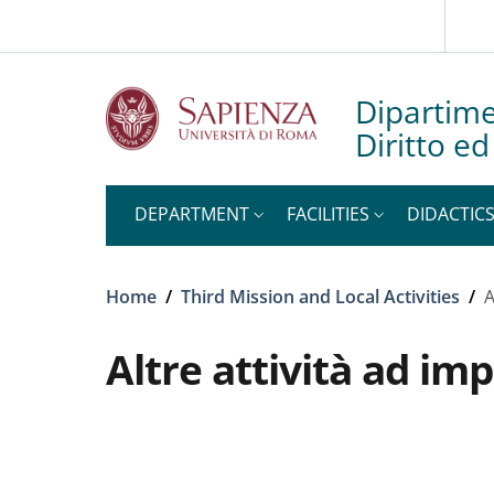
Slim to
Skip to main content
Skip to footer content
Dipartime
Diritto e
DEPARTMENT
FACILITIES
DIDACTIC
Breadcrumb
Home
/
Third Mission and Local Activities
/
A
Altre attività ad imp