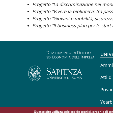
Progetto “La discriminazione nel mon
Progetto “Vivere la biblioteca: tra pas
Progetto “Giovani e mobilità, sicurezz
Progetto “Il business plan per le start
Fo
UNIV
Ammin
Atti d
Priva
Yearb
Questo sito utilizza solo cookie tecnici, propri e di t