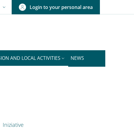
Login to your personal area
N
NGUAGE SWITCHER: CURRENT LANGUAGE
ION AND LOCAL ACTIVITIES
NEWS
nkedIn
ENU CEV SECOND NAVIGATION
Iniziative