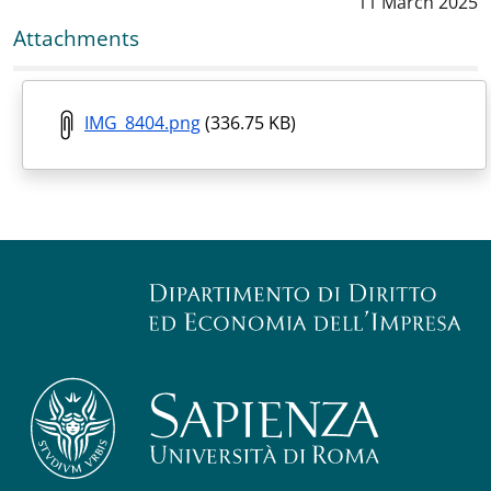
Data notizia
:
11 March 2025
Attachments
IMG_8404.png
(336.75 KB)