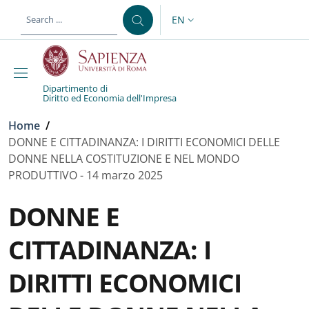
Skip to main content
Skip to footer content
EN
LANGUAGE SWITCHER: CURR
Dipartimento di
Diritto ed Economia dell'Impresa
Breadcrumb
Home
/
DONNE E CITTADINANZA: I DIRITTI ECONOMICI DELLE
DONNE NELLA COSTITUZIONE E NEL MONDO
PRODUTTIVO - 14 marzo 2025
DONNE E
CITTADINANZA: I
DIRITTI ECONOMICI