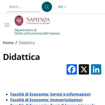
Skip to main content
Skip to footer content
EN
LANGUAGE SWITCHER: CURR
Dipartimento di
Diritto ed Economia dell'Impresa
Breadcrumb
Home
/
Didattica
Didattica
Facebo
X
Facoltà di Economia: Servizi e informazioni
Facoltà di Economia: Immatricolazioni