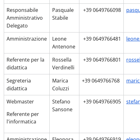
Responsabile
Pasquale
+39 0649766098
pasqu
Amministrativo
Stabile
Delegato
Amministrazione
Leone
+39 0649766481
leone
Antenone
Referente per la
Rossella
+39 0649766801
rosse
didattica
Verdinelli
Segreteria
Marica
+39 0649766768
maric
didattica
Coluzzi
Webmaster
Stefano
+39 0649766905
stefa
Sansone
Referente per
l'informatica
Amministrazione
Eleonora
+39 0649766919
eleon