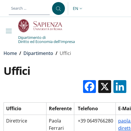
Skip to main content
Skip to footer content
EN
LANGUAGE SWITCHER: CURR
Dipartimento di
Diritto ed Economia dell'Impresa
Breadcrumb
Home
/
Dipartimento
/
Uffici
Uffici
Facebo
X
Ufficio
Referente
Telefono
E-Mai
Direttrice
Paola
+39 0649766280
paola
Ferrari
diret