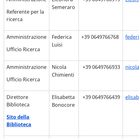
Semeraro
Referente per la
ricerca
Amministrazione
Federica
+39 0649766768
feder
Luisi
Ufficio Ricerca
Amministrazione
Nicola
+39 0649766933
nicol
Chimienti
Ufficio Ricerca
Direttore
Elisabetta
+39 0649766439
elisa
Biblioteca
Bonocore
Sito della
Biblioteca