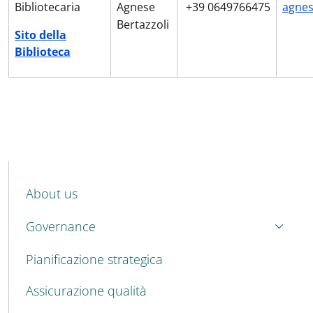
Bibliotecaria
Agnese
+39 0649766475
agnes
Bertazzoli
Sito della
Biblioteca
MENU CEV SECOND NAVIGATION
About us
Governance
Pianificazione strategica
Assicurazione qualità