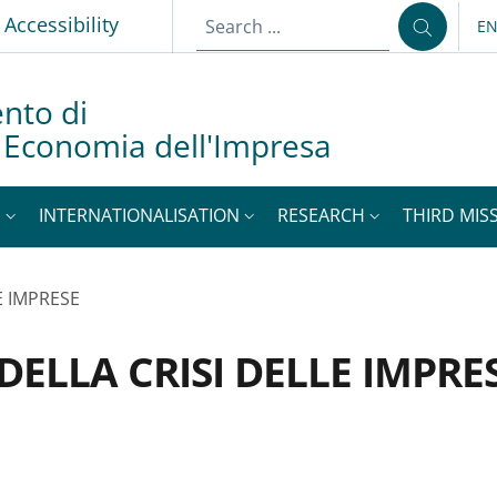
p
Accessibility
E
LA
nto di
d Economia dell'Impresa
S
INTERNATIONALISATION
RESEARCH
THIRD MISS
E IMPRESE
DELLA CRISI DELLE IMPRE