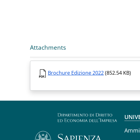
Attachments
Brochure Edizione 2022
(852.54 KB)
Fo
UNIV
Ammin