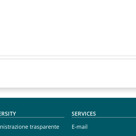
oter menu
ERSITY
SERVICES
istrazione trasparente
E-mail