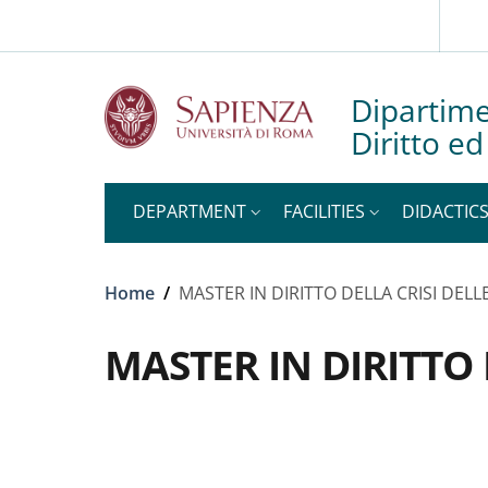
Slim to
Skip to main content
Skip to footer content
Dipartime
Diritto e
DEPARTMENT
FACILITIES
DIDACTIC
Breadcrumb
Home
/
MASTER IN DIRITTO DELLA CRISI DELL
MASTER IN DIRITTO 