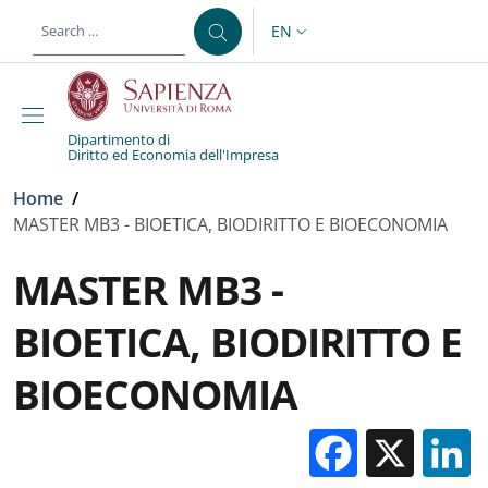
Skip to main content
Skip to footer content
EN
LANGUAGE SWITCHER: CURR
Dipartimento di
Diritto ed Economia dell'Impresa
Breadcrumb
Home
/
MASTER MB3 - BIOETICA, BIODIRITTO E BIOECONOMIA
MASTER MB3 -
BIOETICA, BIODIRITTO E
BIOECONOMIA
Facebo
X