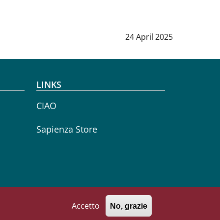
Data notizia
:
24 April 2025
LINKS
CIAO
Sapienza Store
Accetto
No, grazie