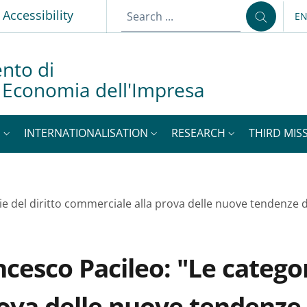
p
Accessibility
E
LA
nto di
d Economia dell'Impresa
S
INTERNATIONALISATION
RESEARCH
THIRD MISS
e del diritto commerciale alla prova delle nuove tendenze dig
cesco Pacileo: "Le categori
va delle nuove tendenze d