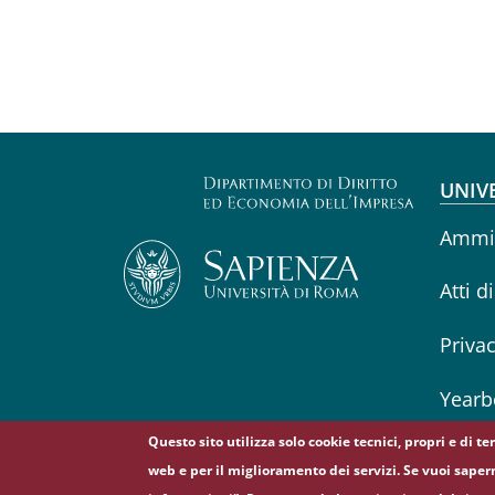
Fo
UNIV
Ammin
Atti d
Priva
Yearb
Questo sito utilizza solo cookie tecnici, propri e di t
web e per il miglioramento dei servizi. Se vuoi saper