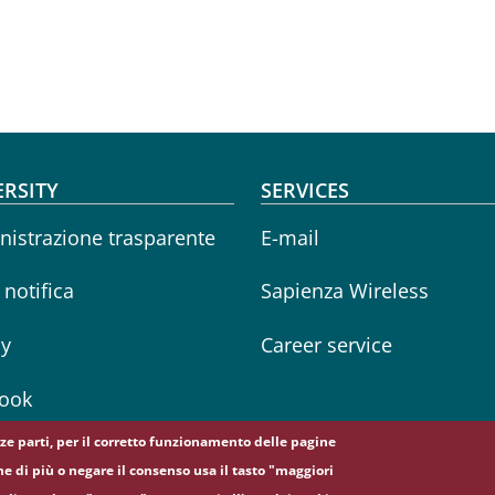
oter menu
ERSITY
SERVICES
istrazione trasparente
E-mail
i notifica
Sapienza Wireless
cy
Career service
ook
erze parti, per il corretto funzionamento delle pagine
ne di più o negare il consenso usa il tasto "maggiori