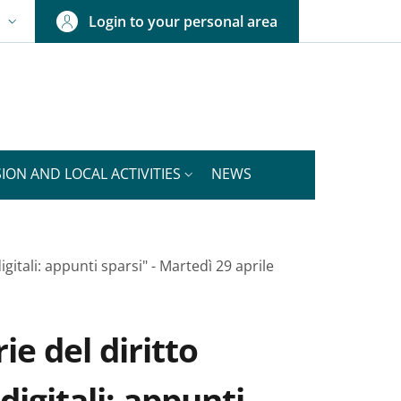
Login to your personal area
N
NGUAGE SWITCHER: CURRENT LANGUAGE
ION AND LOCAL ACTIVITIES
NEWS
itali: appunti sparsi" - Martedì 29 aprile
e del diritto
igitali: appunti