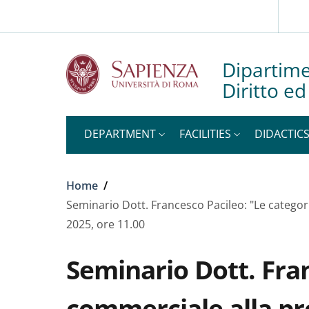
Slim to
Skip to main content
Skip to footer content
Dipartime
Diritto e
DEPARTMENT
FACILITIES
DIDACTIC
Breadcrumb
Home
/
Seminario Dott. Francesco Pacileo: "Le categori
2025, ore 11.00
Seminario Dott. Fran
commerciale alla pro