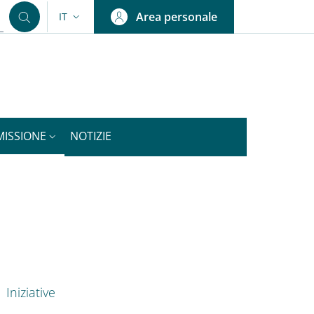
Area personale
IT
SELETTORE LINGUA: CURRENT LANGUAGE
MISSIONE
NOTIZIE
nkedIn
ENU CEV SECOND NAVIGATION
Iniziative