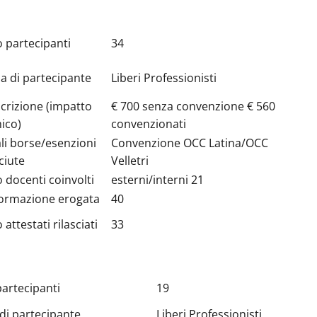
partecipanti
34
ia di partecipante
Liberi Professionisti
scrizione (impatto
€ 700 senza convenzione € 560
ico)
convenzionati
li borse/esenzioni
Convenzione OCC Latina/OCC
ciute
Velletri
docenti coinvolti
esterni/interni 21
formazione erogata
40
ttestati rilasciati
33
artecipanti
19
 di partecipante
Liberi Professionisti