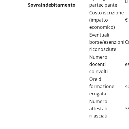
L
Sovraindebitamento
partecipante
Costo iscrizione
(impatto
€
economico)
Eventuali
borse/esenzioni
C
riconosciute
Numero
docenti
e
coinvolti
Ore di
formazione
4
erogata
Numero
attestati
3
rilasciati