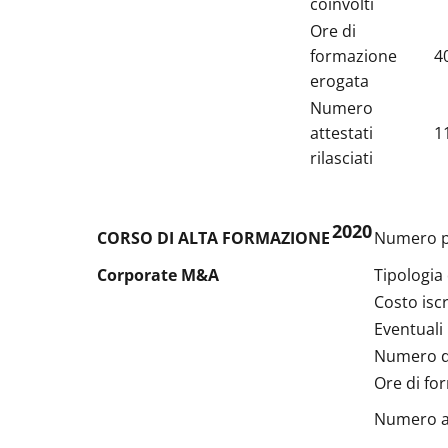
coinvolti
Ore di
formazione
4
erogata
Numero
attestati
1
rilasciati
2020
CORSO DI ALTA FORMAZIONE
Numero p
Corporate M&A
Tipologia
Costo isc
Eventuali
Numero do
Ore di fo
Numero att