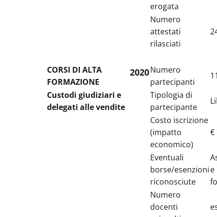
erogata
Numero
attestati
2
rilasciati
CORSI DI ALTA
Numero
2020
1
FORMAZIONE
partecipanti
Custodi giudiziari e
Tipologia di
L
delegati alle vendite
partecipante
Costo iscrizione
(impatto
€
economico)
Eventuali
A
borse/esenzioni
e
riconosciute
f
Numero
docenti
e