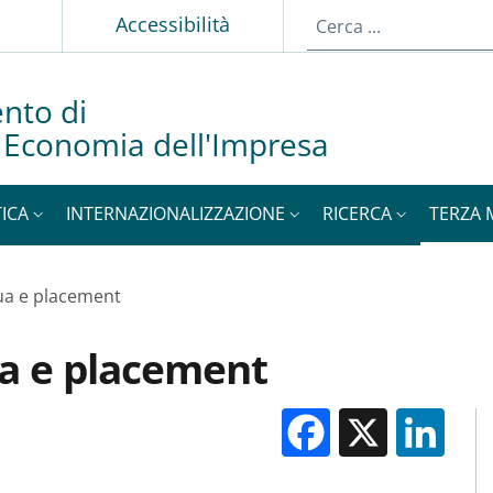
p
Accessibilità
nto di
d Economia dell'Impresa
ICA
INTERNAZIONALIZZAZIONE
RICERCA
TERZA 
ua e placement
a e placement
Facebook
X
Li
M