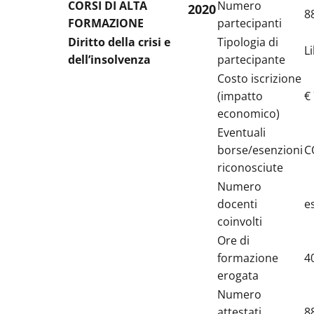
CORSI DI ALTA
Numero
2020
8
FORMAZIONE
partecipanti
Diritto della crisi e
Tipologia di
L
dell’insolvenza
partecipante
Costo iscrizione
(impatto
€
economico)
Eventuali
borse/esenzioni
C
riconosciute
Numero
docenti
e
coinvolti
Ore di
formazione
4
erogata
Numero
attestati
8