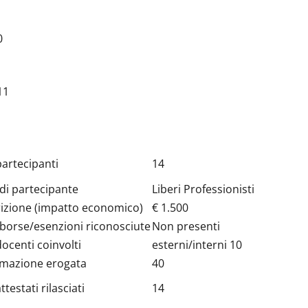
0
11
artecipanti
14
 di partecipante
Liberi Professionisti
rizione (impatto economico)
€ 1.500
 borse/esenzioni riconosciute
Non presenti
centi coinvolti
esterni/interni 10
rmazione erogata
40
estati rilasciati
14