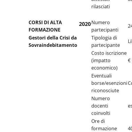
rilasciati
CORSI DI ALTA
Numero
2020
2
FORMAZIONE
partecipanti
Gestori della Crisi da
Tipologia di
L
Sovraindebitamento
partecipante
Costo iscrizione
(impatto
€
economico)
Eventuali
borse/esenzioni
C
riconosciute
Numero
docenti
e
coinvolti
Ore di
formazione
4