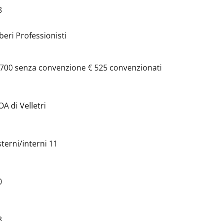
8
iberi Professionisti
 700 senza convenzione € 525 convenzionati
OA di Velletri
sterni/interni 11
0
8