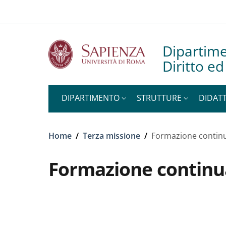
Slim to
Salta al contenuto principale
Skip to footer content
Dipartime
Diritto e
DIPARTIMENTO
STRUTTURE
DIDATT
Briciole di pane
Home
/
Terza missione
/
Formazione contin
Formazione continu