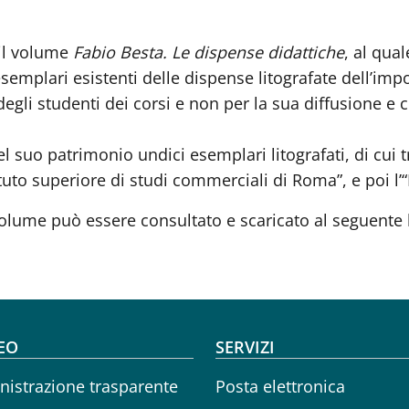
 il volume
Fabio Besta. Le dispense didattiche
, al qual
semplari esistenti delle dispense litografate dell’i
gli studenti dei corsi e non per la sua diffusione e c
del suo patrimonio undici esemplari litografati, di cui
tituto superiore di studi commerciali di Roma”, e poi l’“I
l volume può essere consultato e scaricato al seguente 
oter menu
EO
SERVIZI
istrazione trasparente
Posta elettronica