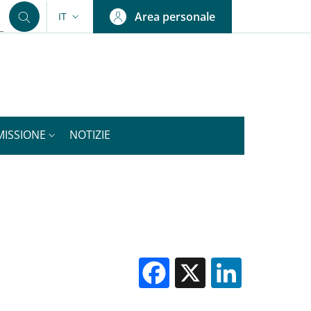
Area personale
IT
SELETTORE LINGUA: CURRENT LANGUAGE
MISSIONE
NOTIZIE
Facebook
X
Linked