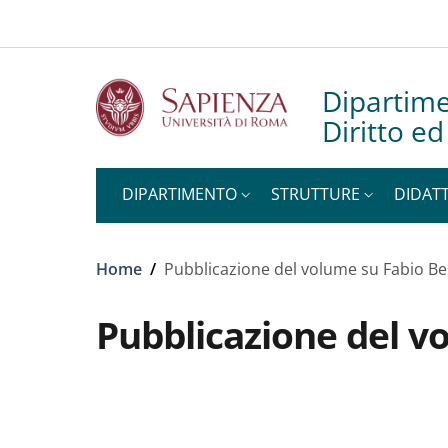
Slim to
Salta al contenuto principale
Skip to footer content
Dipartime
Diritto e
DIPARTIMENTO
STRUTTURE
DIDATT
Briciole di pane
Home
/
Pubblicazione del volume su Fabio Be
Pubblicazione del v