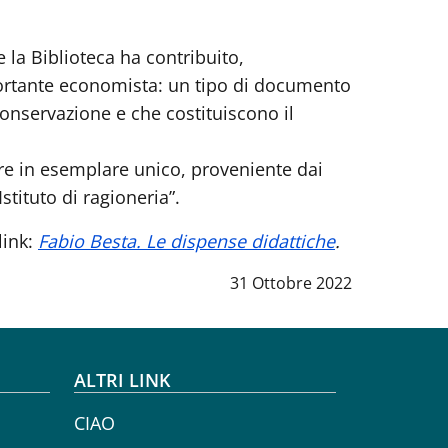
e la Biblioteca ha contribuito,
mportante economista: un tipo di documento
onservazione e che costituiscono il
 tre in esemplare unico, proveniente dai
stituto di ragioneria”.
link:
Fabio Besta. Le dispense didattiche
.
Data notizia
:
31 Ottobre 2022
ALTRI LINK
CIAO