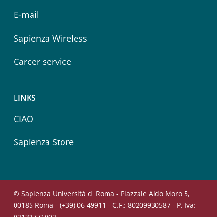
E-mail
Sapienza Wireless
Career service
LINKS
CIAO
Sapienza Store
© Sapienza Università di Roma - Piazzale Aldo Moro 5,
00185 Roma - (+39) 06 49911 - C.F.: 80209930587 - P. Iva:
02133771002