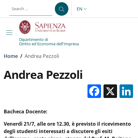
Skip to main content
Skip to footer content
EN
LANGUAGE SWITCHER: CURR
Dipartimento di
Diritto ed Economia dell'Impresa
Breadcrumb
Home
/
Andrea Pezzoli
Andrea Pezzoli
Facebo
X
Bacheca Docente:
Venerdì 21/7, alle ore 12.30, è previsto il ricevimento
degli studenti interessati a discutere gli esiti