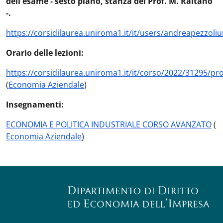
dell'esame - sesto piano, stanza del Prof. M. Raitano
-.
https://corsidilaurea.uniroma1.it/it/users/andreapezzoli
Orario delle lezioni:
https://corsidilaurea.uniroma1.it/it/corso/2022/31295/
(
Economia Aziendale
)
Insegnamenti:
ECONOMIA E POLITICA INDUSTRIALE CORSO AVANZATO
(
Economia Aziendale
)