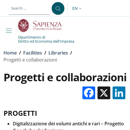
Skip to main content
Skip to footer content
EN
LANGUAGE SWITCHER: CURR
Dipartimento di
Diritto ed Economia dell'Impresa
Breadcrumb
Home
/
Facilities
/
Libraries
/
Progetti e collaborazioni
Progetti e collaborazioni
Facebo
X
PROGETTI
Digitalizzazione dei volumi antichi e rari – Progetto