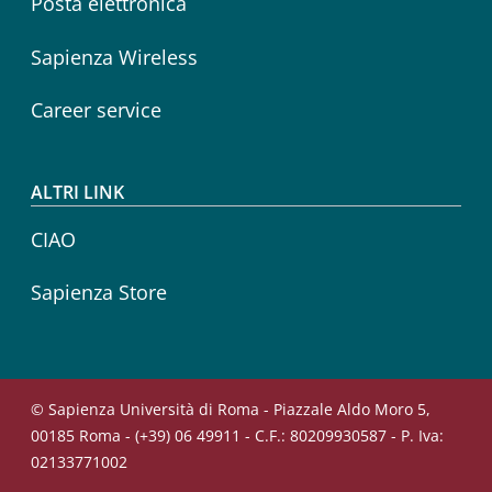
Posta elettronica
Sapienza Wireless
Career service
ALTRI LINK
CIAO
Sapienza Store
© Sapienza Università di Roma - Piazzale Aldo Moro 5,
00185 Roma - (+39) 06 49911 - C.F.: 80209930587 - P. Iva:
02133771002