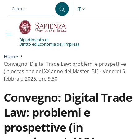
Salta al contenuto principale
Skip to footer content
IT
SELETTORE LINGUA: CURREN
Dipartimento di
Diritto ed Economia dell'Impresa
Briciole di pane
Home
/
Convegno: Digital Trade Law: problemi e prospettive
(in occasione del XX anno del Master IBL) - Venerdì 6
febbraio 2026, ore 9.30
Convegno: Digital Trade
Law: problemi e
prospettive (in