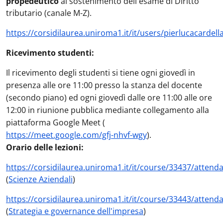
propedeutico
al sostenimento dell'esame di Diritto
tributario (canale M-Z).
https://corsidilaurea.uniroma1.it/it/users/pierlucacardel
Ricevimento studenti:
Il ricevimento degli studenti si tiene ogni giovedì in
presenza alle ore 11:00 presso la stanza del docente
(secondo piano) ed ogni giovedì dalle ore 11:00 alle ore
12:00 in riunione pubblica mediante collegamento alla
piattaforma Google Meet (
https://meet.google.com/gfj-nhvf-wgy
).
Orario delle lezioni:
https://corsidilaurea.uniroma1.it/it/course/33437/attend
(
Scienze Aziendali
)
https://corsidilaurea.uniroma1.it/it/course/33443/attend
(
Strategia e governance dell'impresa
)