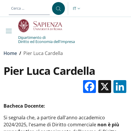
Salta al contenuto principale
Skip to footer content
IT
SELETTORE LINGUA: CURREN
Dipartimento di
Diritto ed Economia dell'Impresa
Briciole di pane
Home
/
Pier Luca Cardella
Pier Luca Cardella
Facebo
X
Bacheca Docente:
Si segnala che, a partire dall'anno accademico
2024/2025, l'esame di Diritto commerciale
non è più