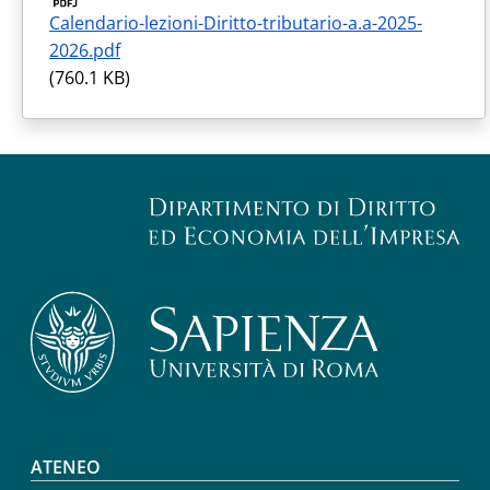
Calendario-lezioni-Diritto-tributario-a.a-2025-
2026.pdf
(760.1 KB)
Footer menu
ATENEO