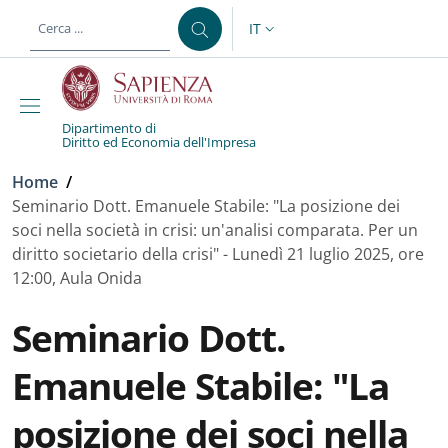
Salta al contenuto principale
Skip to footer content
IT
SELETTORE LINGUA: CURREN
Dipartimento di
Diritto ed Economia dell'Impresa
Briciole di pane
Home
/
Seminario Dott. Emanuele Stabile: "La posizione dei
soci nella società in crisi: un'analisi comparata. Per un
diritto societario della crisi" - Lunedì 21 luglio 2025, ore
12:00, Aula Onida
Seminario Dott.
Emanuele Stabile: "La
posizione dei soci nella