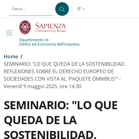
Salta al contenuto principale
Skip to footer content
IT
SELETTORE LINGUA: CURREN
Dipartimento di
Diritto ed Economia dell'Impresa
Briciole di pane
Home
/
SEMINARIO: "LO QUE QUEDA DE LA SOSTENIBILIDAD.
REFLEXIONES SOBRE EL DERECHO EUROPEO DE
SOCIEDADES CON VISTA AL 'PAQUETE ÓMNIBUS'” -
Venerdì 9 maggio 2025, ore 14.30
SEMINARIO: "LO QUE
QUEDA DE LA
SOSTENIBILIDAD.