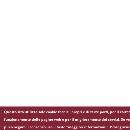
Questo sito utilizza solo cookie tecnici, propri e di terze parti, per il corre
funzionamento delle pagine web e per il miglioramento dei servizi. Se vu
più o negare il consenso usa il tasto "maggiori informazioni". Proseguen