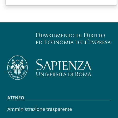
Footer menu
ATENEO
Amministrazione trasparente