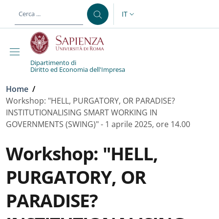
Salta al contenuto principale
Skip to footer content
IT
SELETTORE LINGUA: CURREN
Dipartimento di
Diritto ed Economia dell'Impresa
Briciole di pane
Home
/
Workshop: "HELL, PURGATORY, OR PARADISE?
INSTITUTIONALISING SMART WORKING IN
GOVERNMENTS (SWING)" - 1 aprile 2025, ore 14.00
Workshop: "HELL,
PURGATORY, OR
PARADISE?