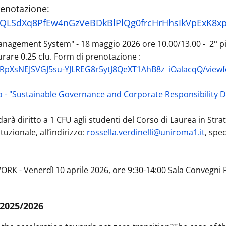
renotazione:
IpQLSdXq8PfEw4nGzVeBDkBlPlQg0frcHrHhsIkVpExK8xpJ
anagement System" - 18 maggio 2026
ore 10.00/13.00 -
2° p
rare 0.25 cfu. Form di prenotazione :
eRpXsNEJSVGJ5su-YJLREG8r5ytJ8QeXT1AhB8z_iOalacqQ/viewf
o - "Sustainable Governance and Corporate Responsibility D
 darà diritto a 1 CFU agli studenti del Corso di Laurea in St
uzionale, all’indirizzo:
rossella.verdinelli@uniroma1.it
, spe
- Venerdì 10 aprile 2026, ore 9:30-14:00 Sala Convegni P
 2025/2026