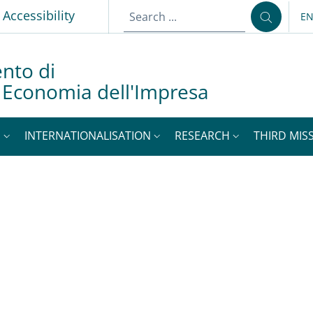
p
Accessibility
E
LA
nto di
d Economia dell'Impresa
S
INTERNATIONALISATION
RESEARCH
THIRD MISS