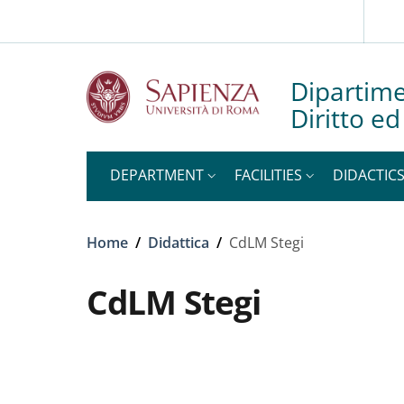
Slim to
Skip to main content
Skip to footer content
Dipartime
Diritto e
DEPARTMENT
FACILITIES
DIDACTIC
Breadcrumb
Home
/
Didattica
/
CdLM Stegi
CdLM Stegi