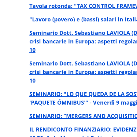
Tavola rotonda: "TAX CONTROL FRAMEWOR
"Lavoro (povero) e (bassi) salari in Ita
Seminario Dott. Sebastiano LAVIOLA (Di
crisi bancarie in Europa: aspetti regol
10
Seminario Dott. Sebastiano LAVIOLA (Di
crisi bancarie in Europa: aspetti regol
10
SEMINARIO: "LO QUE QUEDA DE LA SOS
'PAQUETE ÓMNIBUS'” - Venerdì 9 maggio
SEMINARIO: “MERGERS AND ACQUISITION
IL RENDICONTO FINANZIARIO: EVIDENZE 