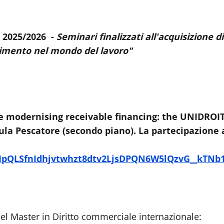
. 2025/2026 -
Seminari finalizzati all'acquisizione d
erimento nel mondo del lavoro"
e modernising receivable financing: the UNIDROIT
 Aula Pescatore (secondo piano). La partecipazione
1FAIpQLSfnIdhjvtwhzt8dtv2LjsDPQN6W5lQzvG__kTN
del Master in Diritto commerciale internazionale: