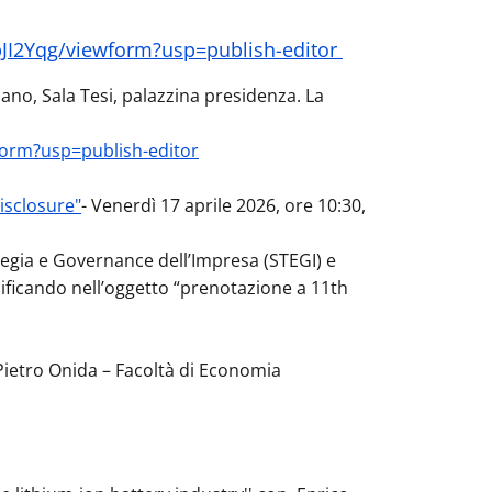
I2Yqg/viewform?usp=publish-editor
iano, Sala Tesi, palazzina presidenza. La
orm?usp=publish-editor
isclosure"
-
Venerdì 17 aprile 2026, ore 10:30,
rategia e Governance dell’Impresa (STEGI) e
cificando nell’oggetto “prenotazione a 11th
ietro Onida – Facoltà di Economia