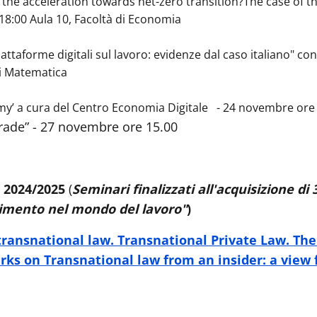
he acceleration towards net-zero transition?The case of the
18:00 Aula 10, Facoltà di Economia
e piattaforme digitali sul lavoro: evidenze dal caso italiano"
di Matematica
y’ a cura del Centro Economia Digitale - 24 novembre ore 
Trade” - 27 novembre ore 15.00
. 2024/2025
(
Seminari finalizzati all'acquisizione di 
erimento nel mondo del lavoro"
)
ransnational law. Transnational Private Law. The i
rks on Transnational law from an insider: a view f