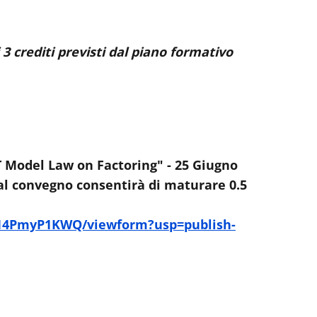
i 3 crediti previsti dal piano formativo
 Model Law on Factoring" - 25 Giugno
 al convegno consentirà di maturare 0.5
b14PmyP1KWQ/viewform?usp=publish-