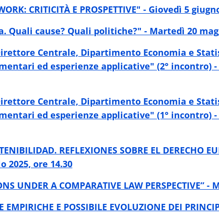
K: CRITICITÀ E PROSPETTIVE" - Giovedì 5 giugno 
lia. Quali cause? Quali politiche?" - Martedì 20 mag
rettore Centrale, Dipartimento Economia e Statisti
amentari ed esperienze applicative" (2° incontro) -
rettore Centrale, Dipartimento Economia e Statisti
amentari ed esperienze applicative" (1° incontro) -
TENIBILIDAD. REFLEXIONES SOBRE EL DERECHO EU
 2025, ore 14.30
S UNDER A COMPARATIVE LAW PERSPECTIVE” - Marte
EMPIRICHE E POSSIBILE EVOLUZIONE DEI PRINCIPI C