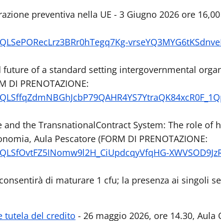
urazione preventiva nella UE - 3 Giugno 2026 ore 16,0
AIpQLSePORecLrz3BRr0hTegq7Kg-vrseYQ3MYG6tKSdnve
future of a standard setting intergovernmental organ
ORM DI PRENOTAZIONE:
AIpQLSffqZdmNBGhJcbP79QAHR4YS7YtraQK84xcR0F_1Q
e and the TransnationalContract System: The role of h
 Economia, Aula Pescatore (FORM DI PRENOTAZIONE:
AIpQLSfOvtFZ5INomw9l2H_CiUpdcqyVfqHG-XWVSOD9Jz
o consentirà di maturare 1 cfu;
la presenza ai singoli s
 tutela del credito
- 26 maggio 2026, ore 14.30, Aula 